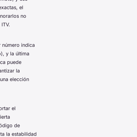
xactas, el
norarlos no
 ITV.
r número indica
), y la última
nica puede
ntizar la
una elección
rtar el
ierta
código de
ta la estabilidad