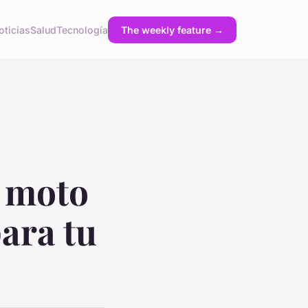
oticias
Salud
Tecnología
The weekly feature →
 moto
ara tu