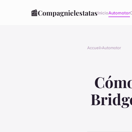
📰
Compagnielestatas
Inicio
Automotor
Accueil
›
Automotor
Cómo
Bridg