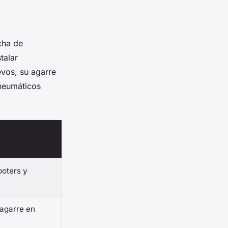
echa de
talar
vos, su agarre
neumáticos
ooters y
 agarre en