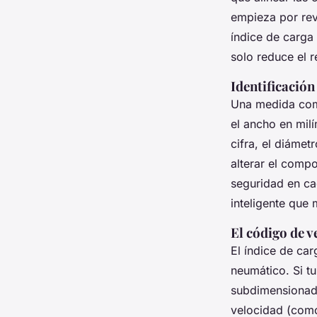
empieza por revi
índice de carga
solo reduce el 
Identificación
Una medida c
el ancho en milí
cifra, el diámet
alterar el compo
seguridad en ca
inteligente que 
El código de v
El índice de ca
neumático. Si t
subdimensionada
velocidad (co