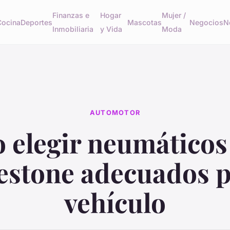
Finanzas e
Hogar
Mujer /
Cocina
Deportes
Mascotas
Negocios
N
Inmobiliaria
y Vida
Moda
AUTOMOTOR
 elegir neumáticos
estone adecuados p
vehículo