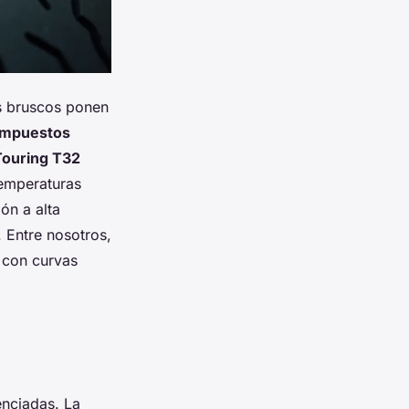
os bruscos ponen
mpuestos
Touring T32
temperaturas
ión a alta
 Entre nosotros,
 con curvas
nciadas. La