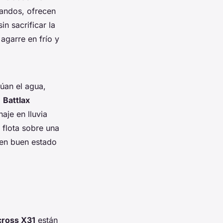
landos, ofrecen
in sacrificar la
agarre en frío y
.
cúan el agua,
l
Battlax
naje en lluvia
 flota sobre una
 en buen estado
cross X31
están