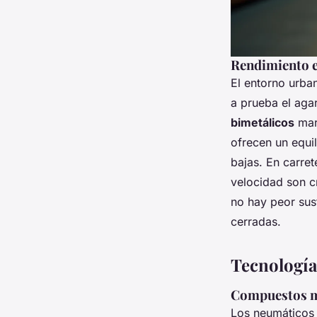
Rendimiento e
El entorno urba
a prueba el aga
bimetálicos
mar
ofrecen un equil
bajas. En carret
velocidad son c
no hay peor sus
cerradas.
Tecnología 
Compuestos m
Los neumáticos 