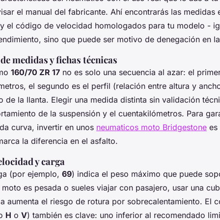
sar el manual del fabricante. Ahí encontrarás las medidas e
 y el código de velocidad homologados para tu modelo - ig
rendimiento, sino que puede ser motivo de denegación en la
 de medidas y fichas técnicas
omo
160/70 ZR 17
no es solo una secuencia al azar: el prime
metros, el segundo es el perfil (relación entre altura y ancho
ro de la llanta. Elegir una medida distinta sin validación téc
rtamiento de la suspensión y el cuentakilómetros. Para gara
da curva, invertir en unos
neumaticos moto Bridgestone
es 
marca la diferencia en el asfalto.
elocidad y carga
rga (por ejemplo,
69
) indica el peso máximo que puede sopo
u moto es pesada o sueles viajar con pasajero, usar una cub
 aumenta el riesgo de rotura por sobrecalentamiento. El 
mo
H
o
V
) también es clave: uno inferior al recomendado limi