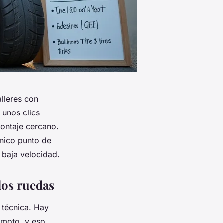
lleres con
 unos clics
montaje cercano.
único punto de
 baja velocidad.
dos ruedas
 técnica. Hay
u moto, y eso