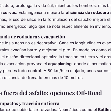
ás dura, prolonga la vida útil, mientras los hombros, más b
en curvas
. Esta ingeniería mejora la
eficiencia de rodadura
s
s, el uso de sílice en la formulación del caucho mejora el 
mo energético, algo que se nota especialmente en invierno
banda de rodadura y evacuación
de los surcos no es decorativa. Canales longitudinales eva
terales evacúan barro y mejoran el giro. En modelos como e
, el diseño direccional optimiza la tracción en tierra y el dre
la evacuación provoca el
aquaplaning
, donde el neumático
y pierdes todo control. A 80 km/h en mojado, unos surcos
la distancia de frenado en más de 10 metros.
a fuera del asfalto: opciones Off-Road
impactos y tracción en tierra
gular exige cubiertas reforzadas. Neumáticos como el
Battle