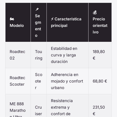
📌
💰
Se
🏍️
⚡ Característica
Precio
gm
Modelo
principal
orientat
ent
ivo
o
Estabilidad en
Roadtec
Tou
189,80
curva y larga
02
ring
€
duración
Sco
Adherencia en
Roadtec
ote
mojado y confort
68,80 €
Scooter
r
urbano
Resistencia
ME 888
Cru
extrema y
231,50
Maratho
iser
confort de
€
n Ultra