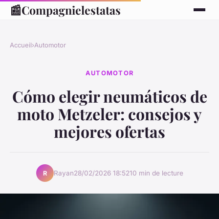
📰
Compagnielestatas
Accueil
›
Automotor
AUTOMOTOR
Cómo elegir neumáticos de
moto Metzeler: consejos y
mejores ofertas
Rayan
28/02/2026 18:52
10 min de lecture
R