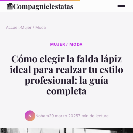
📰
Compagnielestatas
Accueil
›
Mujer / Moda
MUJER / MODA
Cómo elegir la falda lápiz
ideal para realzar tu estilo
profesional: la guía
completa
Noham
29 marzo 2025
7 min de lecture
N