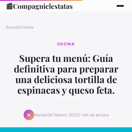
📰
Compagnielestatas
Accueil
›
Cocina
COCINA
Supera tu menú: Guía
definitiva para preparar
una deliciosa tortilla de
espinacas y queso feta.
Noham
26 febrero 2025
7 min de lecture
N